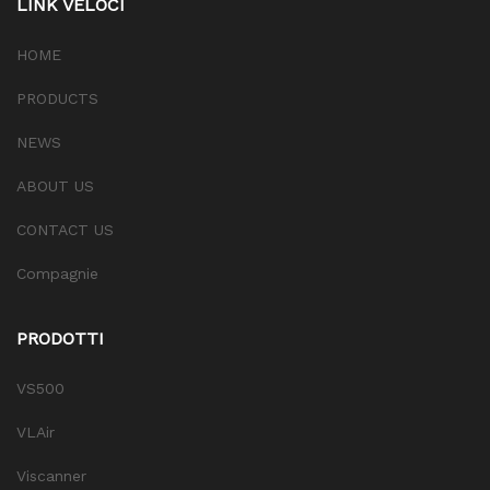
LINK VELOCI
HOME
PRODUCTS
NEWS
ABOUT US
CONTACT US
Compagnie
PRODOTTI
VS500
VLAir
Viscanner